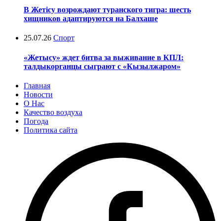
В Жетісу возрождают туранского тигра: шесть
хищников адаптируются на Балхаше
25.07.26
Спорт
«Жетысу» ждет битва за выживание в КПЛ:
талдыкорганцы сыграют с «Кызылжаром»
Главная
Новости
О Нас
Качество воздуха
Погода
Политика сайта