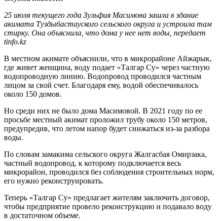
25 июля текущего года Зульфия Масимова зашла в здание
акимата Туздыбастауского сельского округа и устроила там
стирку. Она объяснила, что дома у нее нет воды, передает
tinfo.kz
В местном акимате объяснили, что в микрорайоне Айжарык,
где живет женщина, воду подает «Талгар Су» через частную
водопроводную линию. Водопровод проводился частным
лицом за свой счет. Благодаря ему, водой обеспечивалось
около 150 домов.
Но среди них не было дома Масимовой. В 2021 году по ее
просьбе местный акимат проложил трубу около 150 метров,
предупредив, что летом напор будет снижаться из-за разбора
воды.
По словам замакима сельского округа Жалгасбая Омирзака,
частный водопровод, к которому подключается весь
микрорайон, проводился без соблюдения строительных норм,
его нужно реконструировать.
Теперь «Талгар Су» предлагает жителям заключить договор,
чтобы предприятие провело реконструкцию и подавало воду
в достаточном объеме.