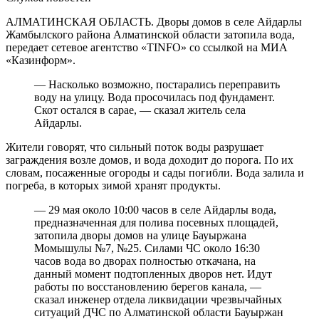
АЛМАТИНСКАЯ ОБЛАСТЬ. Дворы домов в селе Айдарлы
Жамбылского района Алматинской области затопила вода,
передает сетевое агентство «TINFO» со ссылкой на МИА
«Казинформ».
— Насколько возможно, постарались переправить
воду на улицу. Вода просочилась под фундамент.
Скот остался в сарае, — сказал житель села
Айдарлы.
Жители говорят, что сильный поток воды разрушает
заграждения возле домов, и вода доходит до порога. По их
словам, посаженные огороды и сады погибли. Вода залила и
погреба, в которых зимой хранят продукты.
— 29 мая около 10:00 часов в селе Айдарлы вода,
предназначенная для полива посевных площадей,
затопила дворы домов на улице Бауыржана
Момышулы №7, №25. Силами ЧС около 16:30
часов вода во дворах полностью откачана, на
данный момент подтопленных дворов нет. Идут
работы по восстановлению берегов канала, —
сказал инженер отдела ликвидации чрезвычайных
ситуаций ДЧС по Алматинской области Бауыржан