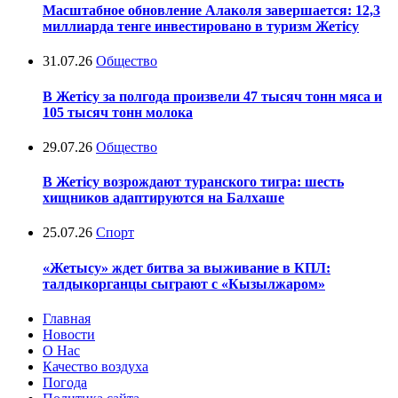
Масштабное обновление Алаколя завершается: 12,3
миллиарда тенге инвестировано в туризм Жетісу
31.07.26
Общество
В Жетісу за полгода произвели 47 тысяч тонн мяса и
105 тысяч тонн молока
29.07.26
Общество
В Жетісу возрождают туранского тигра: шесть
хищников адаптируются на Балхаше
25.07.26
Спорт
«Жетысу» ждет битва за выживание в КПЛ:
талдыкорганцы сыграют с «Кызылжаром»
Главная
Новости
О Нас
Качество воздуха
Погода