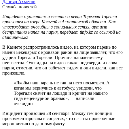
Данияр Ахметов
Служба новостей
Инцидент с участием известного певца Торегали Тореали
произошел на озере Кольсай в Алматинской области. Как
утверждают очевидцы в социальных сетях, артист
беспричинно напал на парня, передает tinfo.kz со ссылкой на
alataunews.kz
В Казнете распространилось видео, на котором парень по
имени Бекекарыс с кровавой раной на лице заявляет, что его
ударил Торегали Тореали. Причина нападения ему
неизвестна. Очевидцы на видео также подтвердили слова
парня, отметив, что он работает гидом и они видели, как все
произошло.
«Якобы наш парень не так на него посмотрел. А
когда мы вернулись к автобусу, увидели, что
Торегали скачет на лошади и кричит на нашего
гида нецензурной бранью», — написали
очевидцы.
Инцидент произошел 28 сентября. Между тем полиция
прокомментировала в соцсетях, что начаты проверочные
мероприятия по данному факту.