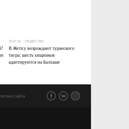
29.07.26
ОБЩЕСТВО
47
В Жетісу возрождают туранского
нн
тигра: шесть хищников
адаптируются на Балхаше
литика сайта