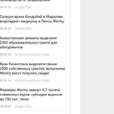
08.08.26
ОБЩЕСТВО
Супруги-врачи Кондыбай и Маратова
возрождают медицину в Лепсы Жетісу
08.08.26
ОБЩЕСТВО
Казахстанские акиматы выделили
2392 образовательных гранта для
абитуриентов
08.08.26
НОВОСТИ КАЗАХСТАНА
Вузы Казахстана выделили свыше
2000 собственных грантов; выпускники
Жетісу могут получить скидки
08.08.26
НОВОСТИ КАЗАХСТАНА
Фермеры Жетісу завезут 6,7 тысячи
племенных коров: субсидии выросли
до 700 тыс. тенге
08.08.26
ОБЩЕСТВО