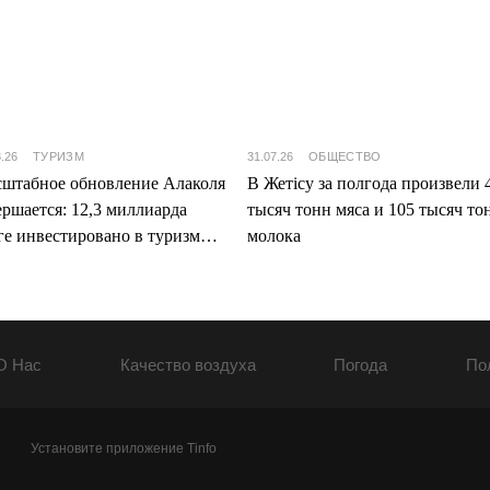
8.26
ТУРИЗМ
31.07.26
ОБЩЕСТВО
штабное обновление Алаколя
В Жетісу за полгода произвели 
ершается: 12,3 миллиарда
тысяч тонн мяса и 105 тысяч то
ге инвестировано в туризм
молока
ісу
О Нас
Качество воздуха
Погода
По
Установите приложение Tinfo