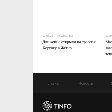
07.08.26
ОБЩЕСТВО
01.0
Движение открыли на трассе к
Мас
Хоргосу в Жетісу
зав
тен
Жет
Главная
Новости