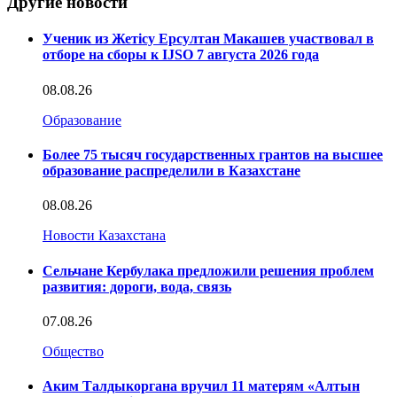
Другие новости
Ученик из Жетісу Ерсултан Макашев участвовал в
отборе на сборы к IJSO 7 августа 2026 года
08.08.26
Образование
Более 75 тысяч государственных грантов на высшее
образование распределили в Казахстане
08.08.26
Новости Казахстана
Сельчане Кербулака предложили решения проблем
развития: дороги, вода, связь
07.08.26
Общество
Аким Талдыкоргана вручил 11 матерям «Алтын