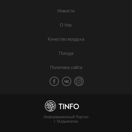
Новости
О Нас
Качество воздуха
Погода
Политика сайта
Информационный Портал
г. Талдыкорган