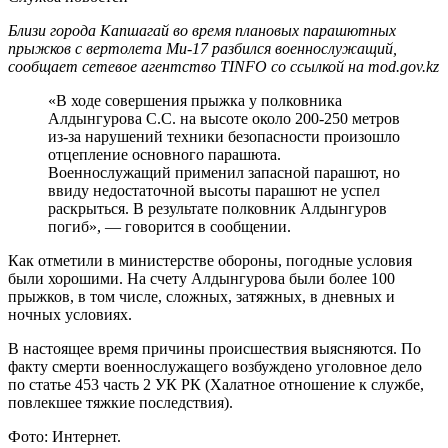
Близи города Капшагай во время плановых парашютных
прыжков с вертолета Ми-17 разбился военнослужащий,
сообщает сетевое агентство TINFO со ссылкой на mod.gov.kz
«В ходе совершения прыжка у полковника
Алдынгурова С.С. на высоте около 200-250 метров
из-за нарушений техники безопасности произошло
отцепление основного парашюта.
Военнослужащий применил запасной парашют, но
ввиду недостаточной высоты парашют не успел
раскрыться. В результате полковник Алдынгуров
погиб», — говорится в сообщении.
Как отметили в министерстве обороны, погодные условия
были хорошими. На счету Алдынгурова были более 100
прыжков, в том числе, сложных, затяжных, в дневных и
ночных условиях.
В настоящее время причины происшествия выясняются. По
факту смерти военнослужащего возбуждено уголовное дело
по статье 453 часть 2 УК РК (Халатное отношение к службе,
повлекшее тяжкие последствия).
Фото: Интернет.