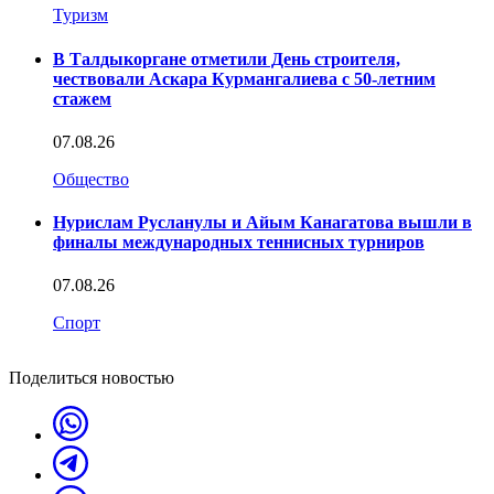
Туризм
В Талдыкоргане отметили День строителя,
чествовали Аскара Курмангалиева с 50-летним
стажем
07.08.26
Общество
Нурислам Русланулы и Айым Канагатова вышли в
финалы международных теннисных турниров
07.08.26
Спорт
Поделиться новостью