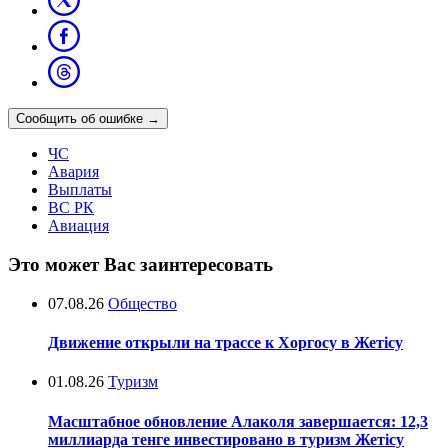
Сообщить об ошибке
→
ЧС
Авария
Выплаты
ВС РК
Авиация
Это может Вас заинтересовать
07.08.26
Общество
Движение открыли на трассе к Хоргосу в Жетісу
01.08.26
Туризм
Масштабное обновление Алаколя завершается: 12,3
миллиарда тенге инвестировано в туризм Жетісу