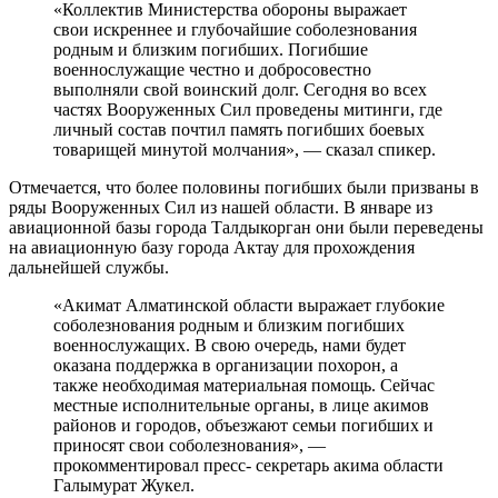
«Коллектив Министерства обороны выражает
свои искреннее и глубочайшие соболезнования
родным и близким погибших. Погибшие
военнослужащие честно и добросовестно
выполняли свой воинский долг. Сегодня во всех
частях Вооруженных Сил проведены митинги, где
личный состав почтил память погибших боевых
товарищей минутой молчания», — сказал спикер.
Отмечается, что более половины погибших были призваны в
ряды Вооруженных Сил из нашей области. В январе из
авиационной базы города Талдыкорган они были переведены
на авиационную базу города Актау для прохождения
дальнейшей службы.
«Акимат Алматинской области выражает глубокие
соболезнования родным и близким погибших
военнослужащих. В свою очередь, нами будет
оказана поддержка в организации похорон, а
также необходимая материальная помощь. Сейчас
местные исполнительные органы, в лице акимов
районов и городов, объезжают семьи погибших и
приносят свои соболезнования», —
прокомментировал пресс- секретарь акима области
Галымурат Жукел.