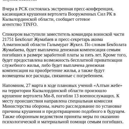
Вчера в РСК состоялась экстренная пресс-конференция,
касающаяся крушения вертолета Вооруженных Сил РК в
Кызылординской области, сообщает сетевое
агентство TINFO.
Спикером выступили заместитель командира воинской части
21751 Бекболат Жумабаев и пресс-секретарь акима
Алматинской области Галымурат Жукел. По словам Бекболата
Жумабаева, будет выплачена денежная компенсация семьям
погибших в размере заработной платы за пять лет. Кроме того,
будет предоставлена возможность бесплатной приватизации
служебного жилья, либо будет выплачена денежная
компенсация на приобретение жилья, а также будут
возмещены все расходы, связанные с погребением.
Напомним, 27 марта в ходе плановых учений «Алтын жебе»
на территории Кызылординской области произошло
крушение вертолета Ми-8, погибли 13 военнослужащих. К
месту происшествия направлена специальная комиссия
Министерства обороны, начато расследование по установке
причины крушения и предотвращению подобного в будущем.
Также оборонным ведомством приняты меры по оказанию
психологической и материальной помощи семьям погибших.