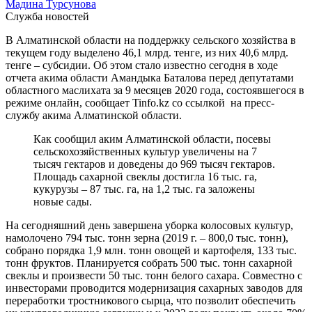
Мадина Турсунова
Служба новостей
В Алматинской области на поддержку сельского хозяйства в
текущем году выделено 46,1 млрд. тенге, из них 40,6 млрд.
тенге – субсидии. Об этом стало известно сегодня в ходе
отчета акима области Амандыка Баталова перед депутатами
областного маслихата за 9 месяцев 2020 года, состоявшегося в
режиме онлайн, сообщает Tinfo.kz со ссылкой на пресс-
службу акима Алматинской области.
Как сообщил аким Алматинской области, посевы
сельскохозяйственных культур увеличены на 7
тысяч гектаров и доведены до 969 тысяч гектаров.
Площадь сахарной свеклы достигла 16 тыс. га,
кукурузы – 87 тыс. га, на 1,2 тыс. га заложены
новые сады.
На сегодняшний день завершена уборка колосовых культур,
намолочено 794 тыс. тонн зерна (2019 г. – 800,0 тыс. тонн),
собрано порядка 1,9 млн. тонн овощей и картофеля, 133 тыс.
тонн фруктов. Планируется собрать 500 тыс. тонн сахарной
свеклы и произвести 50 тыс. тонн белого сахара. Совместно с
инвесторами проводится модернизация сахарных заводов для
переработки тростникового сырца, что позволит обеспечить