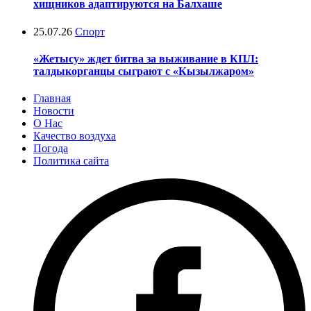
хищников адаптируются на Балхаше
25.07.26
Спорт
«Жетысу» ждет битва за выживание в КПЛ:
талдыкорганцы сыграют с «Кызылжаром»
Главная
Новости
О Нас
Качество воздуха
Погода
Политика сайта