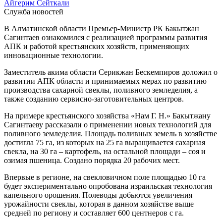
Айгерим Сейткали
Служба новостей
В Алматинской области Премьер-Министр РК Бакытжан
Сагинтаев ознакомился с реализацией программы развития
АПК и работой крестьянских хозяйств, применяющих
инновационные технологии.
Заместитель акима области Серикжан Бескемпиров доложил о
развитии АПК области и принимаемых мерах по развитию
производства сахарной свеклы, поливного земледелия, а
также созданию сервисно-заготовительных центров.
На примере крестьянского хозяйства «Нам Г. Н.» Бакытжану
Сагинтаеву рассказали о применении новых технологий для
поливного земледелия. Площадь поливных земель в хозяйстве
достигла 75 га, из которых на 25 га выращивается сахарная
свекла, на 30 га – картофель, на остальной площади – соя и
озимая пшеница. Создано порядка 20 рабочих мест.
Впервые в регионе, на свекловичном поле площадью 10 га
будет экспериментально опробована израильская технология
капельного орошения. Полеводы добьются увеличения
урожайности свеклы, которая в данном хозяйстве выше
средней по региону и составляет 600 центнеров с га.