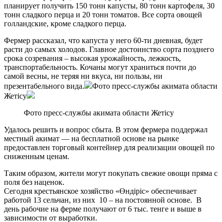
планирует получить 150 тонн капусты, 80 тонн картофеля, 30
тонн сладкого перца и 20 тонн томатов. Все сорта овощей
голландские, кроме сладкого перца.
Фермер рассказал, что капуста у него 60-ти дневная, будет
расти до самых холодов. Главное достоинство сорта позднего
срока созревания – высокая урожайность, лежкость,
транспортабельность. Кочаны могут храниться почти до
самой весны, не теряя ни вкуса, ни пользы, ни
презентабельного вида.
Фото пресс-службы акимата области
Жетiсу
Фото пресс-службы акимата области Жетiсу
Удалось решить и вопрос сбыта. В этом фермера поддержал
местный акимат — на бесплатной основе на рынке
предоставлен торговый контейнер для реализации овощей по
сниженным ценам.
Таким образом, жители могут покупать свежие овощи пряма с
поля без наценок.
Сегодня крестьянское хозяйство «Өндіріс» обеспечивает
работой 13 сельчан, из них 10 – на постоянной основе. В
день рабочие на ферме получают от 6 тыс. тенге и выше в
зависимости от выработки.