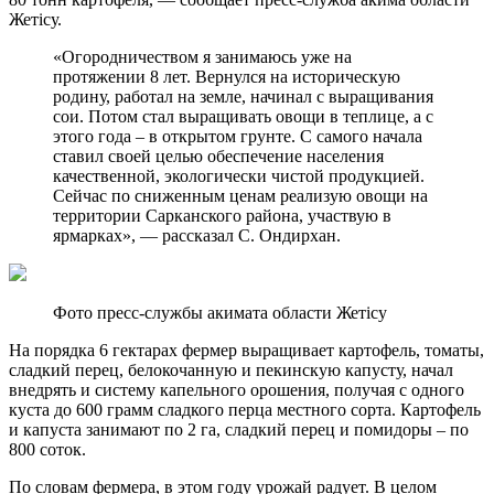
Жетісу.
«Огородничеством я занимаюсь уже на
протяжении 8 лет. Вернулся на историческую
родину, работал на земле, начинал с выращивания
сои. Потом стал выращивать овощи в теплице, а с
этого года – в открытом грунте. С самого начала
ставил своей целью обеспечение населения
качественной, экологически чистой продукцией.
Сейчас по сниженным ценам реализую овощи на
территории Сарканского района, участвую в
ярмарках», — рассказал С. Ондирхан.
Фото пресс-службы акимата области Жетiсу
На порядка 6 гектарах фермер выращивает картофель, томаты,
сладкий перец, белокочанную и пекинскую капусту, начал
внедрять и систему капельного орошения, получая с одного
куста до 600 грамм сладкого перца местного сорта. Картофель
и капуста занимают по 2 га, сладкий перец и помидоры – по
800 соток.
По словам фермера, в этом году урожай радует. В целом