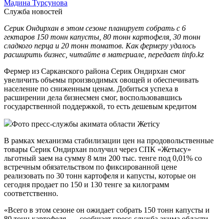
Мадина Турсунова
Служба новостей
Серик Ондирхан в этом сезоне планирует собрать с 6
гектаров 150 тонн капусты, 80 тонн картофеля, 30 тонн
сладкого перца и 20 тонн томатов. Как фермеру удалось
расширить бизнес, читайте в материале, передает tinfo.kz
Фермер из Сарканского района Серик Ондирхан смог
увеличить объемы производимых овощей и обеспечивать
население по сниженным ценам. Добиться успеха в
расширении дела бизнесмен смог, воспользовавшись
государственной поддержкой, то есть дешевым кредитом
Фото пресс-службы акимата области Жетiсу
В рамках механизма стабилизации цен на продовольственные
товары Серик Ондирхан получил через СПК «Жетысу»
льготный заем на сумму 8 млн 200 тыс. тенге под 0,01% со
встречным обязательством по фиксированной цене
реализовать по 30 тонн картофеля и капусты, которые он
сегодня продает по 150 и 130 тенге за килограмм
соответственно.
«Всего в этом сезоне он ожидает собрать 150 тонн капусты и
80 тонн картофеля, — сообщает пресс-служба акима области