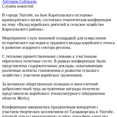
Айгерим Сейткали
Служба новостей
В городе Уштобе, на базе Каратальского историко-
краеведческого музея, состоялась тематическая конференция
на тему «Вклад корейских деятелей в сельское хозяйство
Каратальского района».
Мероприятие стало значимой площадкой для осмысления
исторического наследия и трудового вклада корейского этноса
в развитие аграрного сектора региона.
С теплыми приветственными словами к участникам
обратились почетные гости. В рамках конференции были
представлены содержательные доклады, охватывающие
различные аспекты становления и развития сельского
хозяйства с участием корейских тружеников.
За активную общественную позицию и многолетний
добросовестный труд заслуженные награды получили
представители корейского этнокультурного объединения
области Жетісу.
Конференция завершилась праздничным концертом с
участием творческих коллективов из Талдыкоргана и Уштобе,
который придал мероприятию особую атмосферу единства,