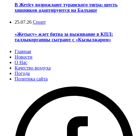
В Жетісу возрождают туранского тигра: шесть
хищников адаптируются на Балхаше
25.07.26
Спорт
«Жетысу» ждет битва за выживание в КПЛ:
талдыкорганцы сыграют с «Кызылжаром»
Главная
Новости
О Нас
Качество воздуха
Погода
Политика сайта