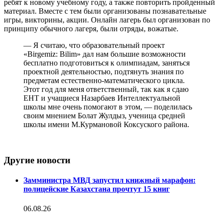
ребят к новому учебному году, а также повторить пройденный
материал. Вместе с тем были организованы познавательные
игры, викторины, акции. Онлайн лагерь был организован по
принципу обычного лагеря, были отряды, вожатые.
— Я считаю, что образовательный проект
«Birgemiz: Bilim» дал нам большие возможности
бесплатно подготовиться к олимпиадам, заняться
проектной деятельностью, подтянуть знания по
предметам естественно-математического цикла.
Этот год для меня ответственный, так как я сдаю
ЕНТ и учащиеся Назарбаев Интеллектуальной
школы мне очень помогают в этом, — поделилась
своим мнением Болат Жулдыз, ученица средней
школы имени М.Курмановой Коксуского района.
Другие новости
Замминистра МВД запустил книжный марафон:
полицейские Казахстана прочтут 15 книг
06.08.26