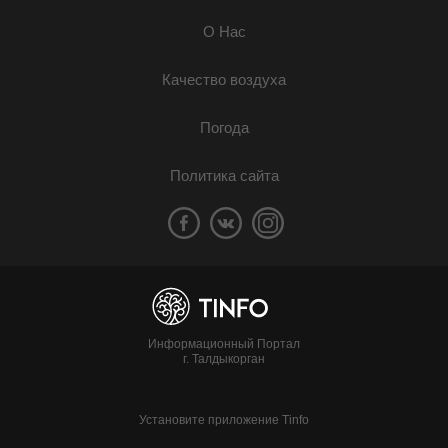
О Нас
Качество воздуха
Погода
Политика сайта
Информационный Портал
г. Талдыкорган
Установите приложение Tinfo