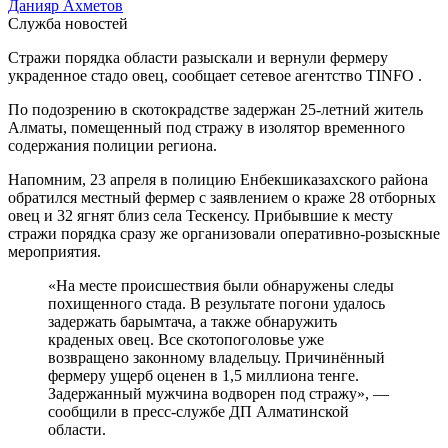
Данияр Ахметов
Служба новостей
Стражи порядка области разыскали и вернули фермеру
украденное стадо овец, сообщает сетевое агентство TINFO .
По подозрению в скотокрадстве задержан 25-летний житель
Алматы, помещенный под стражу в изолятор временного
содержания полиции региона.
Напомним, 23 апреля в полицию Енбекшиказахского района
обратился местный фермер с заявлением о краже 28 отборных
овец и 32 ягнят близ села Тескенсу. Прибывшие к месту
стражи порядка сразу же организовали оперативно-розыскные
мероприятия.
«На месте происшествия были обнаружены следы
похищенного стада. В результате погони удалось
задержать барымтача, а также обнаружить
краденых овец. Все скотопоголовье уже
возвращено законному владельцу. Причинённый
фермеру ущерб оценен в 1,5 миллиона тенге.
Задержанный мужчина водворен под стражу», —
сообщили в пресс-службе ДП Алматинской
области.