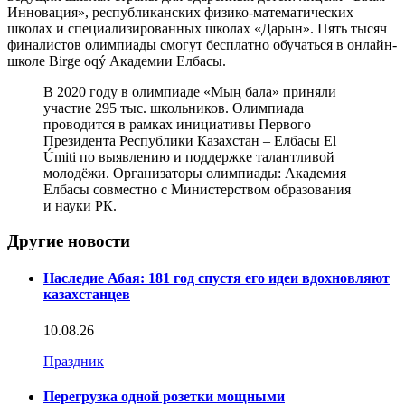
Инновация», республиканских физико-математических
школах и специализированных школах «Дарын». Пять тысяч
финалистов олимпиады смогут бесплатно обучаться в онлайн-
школе Birge oqý Академии Елбасы.
В 2020 году в олимпиаде «Мың бала» приняли
участие 295 тыс. школьников. Олимпиада
проводится в рамках инициативы Первого
Президента Республики Казахстан – Елбасы El
Úmiti по выявлению и поддержке талантливой
молодёжи. Организаторы олимпиады: Академия
Елбасы совместно с Министерством образования
и науки РК.
Другие новости
Наследие Абая: 181 год спустя его идеи вдохновляют
казахстанцев
10.08.26
Праздник
Перегрузка одной розетки мощными