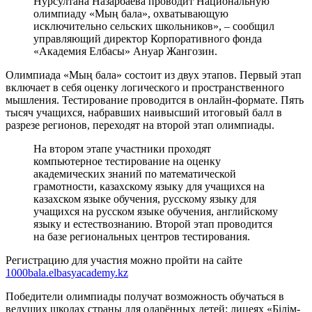
Нурсултана Назарбаева проводит Национальную
олимпиаду «Мың бала», охватывающую
исключительно сельских школьников», – сообщил
управляющий директор Корпоративного фонда
«Академия Елбасы» Ануар Жангозин.
Олимпиада «Мың бала» состоит из двух этапов. Первый этап
включает в себя оценку логического и пространственного
мышления. Тестирование проводится в онлайн-формате. Пять
тысяч учащихся, набравших наивысший итоговый балл в
разрезе регионов, переходят на второй этап олимпиады.
На втором этапе участники проходят
компьютерное тестирование на оценку
академических знаний по математической
грамотности, казахскому языку для учащихся на
казахском языке обучения, русскому языку для
учащихся на русском языке обучения, английскому
языку и естествознанию. Второй этап проводится
на базе региональных центров тестирования.
Регистрацию для участия можно пройти на сайте
1000bala.elbasyacademy.kz
Победители олимпиады получат возможность обучаться в
ведущих школах страны для одарённых детей: лицеях «Білім-