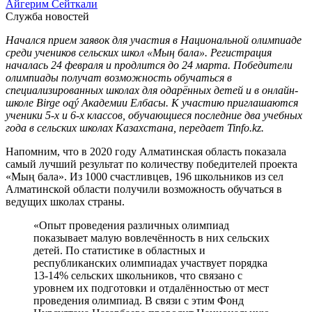
Айгерим Сейткали
Служба новостей
Начался прием заявок для участия в Национальной олимпиаде
среди учеников сельских школ «Мың бала». Регистрация
началась 24 февраля и продлится до 24 марта. Победители
олимпиады получат возможность обучаться в
специализированных школах для одарённых детей и в онлайн-
школе Birge oqý Академии Елбасы. К участию приглашаются
ученики 5-х и 6-х классов, обучающиеся последние два учебных
года в сельских школах Казахстана, передает Tinfo.kz.
Напомним, что в 2020 году Алматинская область показала
самый лучший результат по количеству победителей проекта
«Мың бала». Из 1000 счастливцев, 196 школьников из сел
Алматинской области получили возможность обучаться в
ведущих школах страны.
«Опыт проведения различных олимпиад
показывает малую вовлечённость в них сельских
детей. По статистике в областных и
республиканских олимпиадах участвует порядка
13-14% сельских школьников, что связано с
уровнем их подготовки и отдалённостью от мест
проведения олимпиад. В связи с этим Фонд