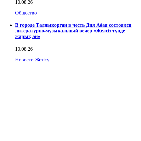
10.08.26
Общество
В городе Талдыкорган в честь Дня Абая состоялся
литературно-музыкальный вечер «Желсіз түнде
жарық ай»
10.08.26
Новости Жетісу