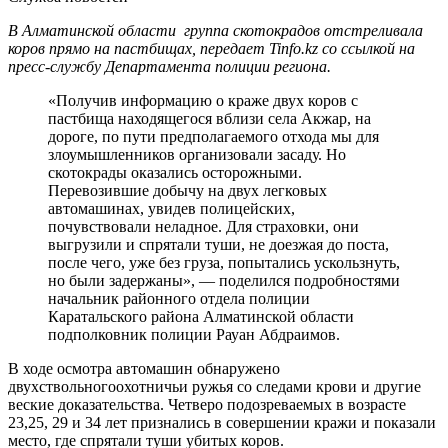
В Алматинской области группа скотокрадов отстреливала
коров прямо на пастбищах, передает Tinfo.kz со ссылкой на
пресс-службу Департамента полиции региона.
«Получив информацию о краже двух коров с
пастбища находящегося вблизи села Акжар, на
дороге, по пути предполагаемого отхода мы для
злоумышленников организовали засаду. Но
скотокрады оказались осторожными.
Перевозившие добычу на двух легковых
автомашинах, увидев полицейских,
почувствовали неладное. Для страховки, они
выгрузили и спрятали туши, не доезжая до поста,
после чего, уже без груза, попытались ускользнуть,
но были задержаны», — поделился подробностями
начальник районного отдела полиции
Каратальского района Алматинской области
подполковник полиции Рауан Абдраимов.
В ходе осмотра автомашин обнаружено
двухствольногоохотничьи ружья со следами крови и другие
веские доказательства. Четверо подозреваемых в возрасте
23,25, 29 и 34 лет признались в совершении кражи и показали
место, где спрятали туши убитых коров.