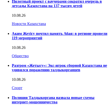
Пилотный проект с ваучерами сократил очередь в
детсады Казахстана на 137 тысяч детей
10.08.26
Новости Казахстана
Аким Жетісу почтил память Абая: в регионе провели
119 мероприятий
10.08.26
Общество
Разгром «Жетысу»: Экс-игрок сборной Казахстана не
удивился поражению талдыкорганцев
10.08.26
Спорт
Полиция Талдыкоргана назвала новые схемы
интернет-мошенничества