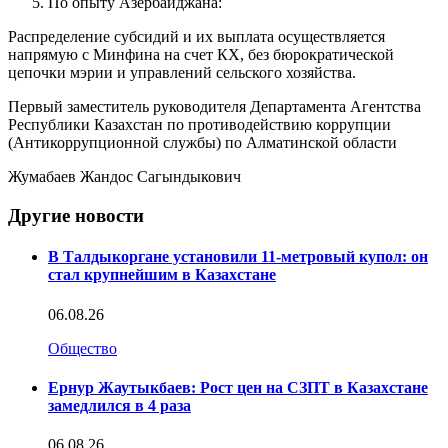
По опыту Азербайджана:
Распределение субсидий и их выплата осуществляется
напрямую с Минфина на счет КХ, без бюрократической
цепочки мэрии и управлений сельского хозяйства.
Первый заместитель руководителя Департамента Агентства
Республики Казахстан по противодействию коррупции
(Антикоррупционной службы) по Алматинской области
Жумабаев Жандос Сагындыкович
Другие новости
В Талдыкоргане установили 11-метровый купол: он
стал крупнейшим в Казахстане
06.08.26
Общество
Ернур Жаутыкбаев: Рост цен на СЗПТ в Казахстане
замедлился в 4 раза
06.08.26