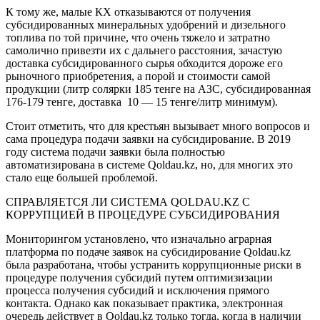
К тому же, малые КХ отказываются от получения
субсидированных минеральных удобрений и дизельного
топлива по той причине, что очень тяжело и затратно
самолично привезти их с дальнего расстояния, зачастую
доставка субсидированного сырья обходится дороже его
рыночного приобретения, а порой и стоимости самой
продукции (литр солярки 185 тенге на АЗС, субсидированная
176-179 тенге, доставка 10 — 15 тенге/литр минимум).
Стоит отметить, что для крестьян вызывает много вопросов и
сама процедура подачи заявки на субсидирование. В 2019
году система подачи заявки была полностью
автоматизирована в системе Qoldau.kz, но, для многих это
стало еще большей проблемой.
СПРАВЛЯЕТСЯ ЛИ СИСТЕМА QOLDAU.KZ С
КОРРУПЦИЕЙ В ПРОЦЕДУРЕ СУБСИДИРОВАНИЯ
Мониторингом установлено, что изначально аграрная
платформа по подаче заявок на субсидирование Qoldau.kz
была разработана, чтобы устранить коррупционные риски в
процедуре получения субсидий путем оптимизизации
процесса получения субсидий и исключения прямого
контакта. Однако как показывает практика, электронная
очередь действует в Qoldau.kz только тогда, когда в наличии