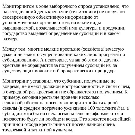
Мониторингом в ходе выборочного опроса установлено, что
на сегодняшний день крестьяне (сельхозники) не получают
своевременную объективную информацию от
уполномоченных органов о том, на какие виды
выращиваемой, возделываемой ими культуры и продукции
государство выделяет определенные субсидии и в каком
размере.
Между тем, многие мелкие крестьяне (хозяйства) зачастую
даже и не знают о существовании каких-либо программ по
субсидированию. А некоторые, узнав об этом от других
крестьян не обращаются за получением субсидий из–за
существующих волокит и бюрократических процедур.
Мониторинг установил, что субсидии, полученные не
вовремя, не имеют должной востребованности, в связи с чем,
в очередной раз крестьянин не обращается за получением. К
примеру, сегодня крестьяне провели несколько
сельхозобработок на посевах «приоритетной» сахарной
свеклы (в среднем потрачено уже свыше 100 тыс.тенге /га), а
субсидии хотя бы на свеклосемена еще не оформляются и
неизвестно будут ли вообще и когда. Это является важнейшей
причиной отхода крестьянина от посева данной очень
трудоемкой и затратной культуры.