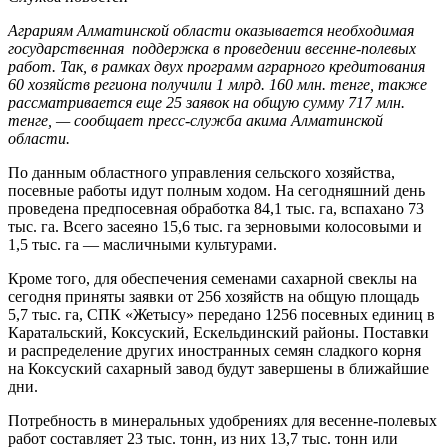
Аграриям Алматинской области оказывается необходимая
государственная поддержка в проведении весенне-полевых
работ. Так, в рамках двух программ аграрного кредитования
60 хозяйств региона получили 1 млрд. 160 млн. тенге, также
рассматривается еще 25 заявок на общую сумму 717 млн.
тенге, — сообщает пресс-служба акима Алматинской
области.
По данным областного управления сельского хозяйства,
посевные работы идут полным ходом. На сегодняшний день
проведена предпосевная обработка 84,1 тыс. га, вспахано 73
тыс. га. Всего засеяно 15,6 тыс. га зерновыми колосовыми и
1,5 тыс. га — масличными культурами.
Кроме того, для обеспечения семенами сахарной свеклы на
сегодня приняты заявки от 256 хозяйств на общую площадь
5,7 тыс. га, СПК «Жетысу» передано 1256 посевных единиц в
Каратальский, Коксуский, Ескельдинский районы. Поставки
и распределение других иностранных семян сладкого корня
на Коксуский сахарный завод будут завершены в ближайшие
дни.
Потребность в минеральных удобрениях для весенне-полевых
работ составляет 23 тыс. тонн, из них 13,7 тыс. тонн или