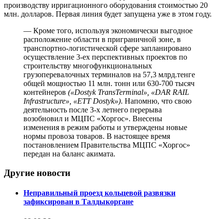
производству ирригационного оборудования стоимостью 20
млн. долларов. Первая линия будет запущена уже в этом году.
— Кроме того, используя экономически выгодное
расположение области в приграничной зоне, в
транспортно-логистической сфере запланировано
осуществление 3-ех перспективных проектов по
строительству многофункциональных
грузоперевалочных терминалов на 57,3 млрд.тенге
общей мощностью 11 млн. тонн или 630-700 тысяч
контейнеров
(«Dostyk TransTerminal», «DAR RAIL
Infrastructure», «ETT Dostyk»)
. Напомню, что свою
деятельность после 3-х летнего перерыва
возобновил и МЦПС «Хоргос». Внесены
изменения в режим работы и утверждены новые
нормы провоза товаров. В настоящее время
постановлением Правительства МЦПС «Хоргос»
передан на баланс акимата.
Другие новости
Неправильный проезд кольцевой развязки
зафиксирован в Талдыкоргане