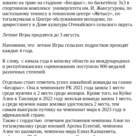
хоккею на траве на стадионе «Бесарыс», по баскетболу 3х3 в
спортивном комплексе университета им. И. Жансугурова, по
настольному теннису в теннисном центре «Жетысу», по
тогызкумалак в Центре обслуживания молодежи, по
армрестлингу в Доме культуры Отенайского сельского округа.
Летние Игры продлятся до 3 августа.
Напомним, что летние Игры сельских подростков проходят
каждые 4 года.
К слову, с начала года в копилку области на международных
и республиканских соревнованиях поступило 900 медалей
различных степеней.
Отдельно стоит отметить успех хоккейной команды на газоне
«Бесарыс». Она в чемпионате РК 2021 года заняла 1 место
среди мужчин и 2 место среди женщин. Кроме того, на Кубке
Азии в Таиланде в 2022 году женская команда заняла 1 место,
а среди мужчин наши земляки удостоились 2 места, тем
самым выиграли путевку на чемпионат мира в 2023 году в
африканской стране.
Также с гордостью отмечаем достижения чемпиона Азии по
тогызкумалаку среди юношей Арсена Есентай, чемпиона
Азии по шахматам, чемпиона мира Елназ Калиахмета,