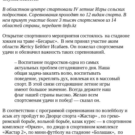
В областном центре стартовали IV летние Игры сельских
подростков. Соревнования проходят по 12 видам спорта. В
нем примут участие более 3 тысяч спортсменов из 14
областей страны, передает tinfo.kz
Открытие спортивного мероприятия состоялось на стадионе
хоккея на траве «Бесарыс». В нем принял участие аким
области Жетісу Бейбит Исабаев. Он пожелал спортсменам
удачи и обозначил важность таких соревнований.
– Воспитание подростков-одна из самых
актуальных проблем сегодняшнего дня. Наша
общая задача-закалять волю, воспитывать
поведение, укреплять дух, вовлекая их в массовый
спорт. В этой связи сегодняшние летние игры
имеют большое значение. Всегда держите наш
флаг нашей страны высоко. Желаю всем
спортсменам удачи и побед! — сказал он.
В соответствии с программой соревнования по волейболу и
асык ату пройдут во Дворце спорта «Жастар» , по греко-
римской борьбе, вольной борьбе, казак курес — в спортивном
комплексе «Өркен», по дзюдо в спортивном комплексе
«Жастар 2», по мини-футболу на стадионе «Болашак», по