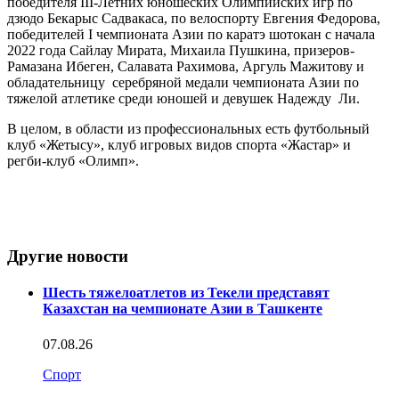
победителя III-Летних юношеских Олимпийских игр по
дзюдо Бекарыс Садвакаса, по велоспорту Евгения Федорова,
победителей I чемпионата Азии по каратэ шотокан с начала
2022 года Сайлау Мирата, Михаила Пушкина, призеров-
Рамазана Ибеген, Салавата Рахимова, Аргуль Мажитову и
обладательницу серебряной медали чемпионата Азии по
тяжелой атлетике среди юношей и девушек Надежду Ли.
В целом, в области из профессиональных есть футбольный
клуб «Жетысу», клуб игровых видов спорта «Жастар» и
регби-клуб «Олимп».
Другие новости
Шесть тяжелоатлетов из Текели представят
Казахстан на чемпионате Азии в Ташкенте
07.08.26
Спорт