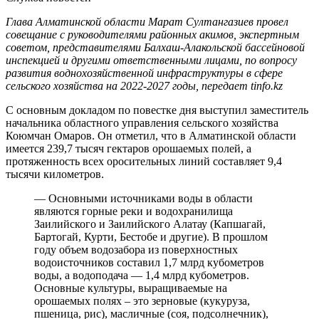
Глава Алматинской области Марат Султангазиев провел
совещание с руководителями районных акимов, экспертным
советом, представителями Балхаш-Алакольской бассейновой
инспекцией и другими ответственными лицами, по вопросу
развития воднохозяйственной инфраструктуры в сфере
сельского хозяйства на 2022-2027 годы, передает tinfo.kz
С основным докладом по повестке дня выступил заместитель
начальника областного управления сельского хозяйства
Коюмчан Омаров. Он отметил, что в Алматинской области
имеется 239,7 тысяч гектаров орошаемых полей, а
протяженность всех оросительных линий составляет 9,4
тысячи километров.
— Основными источниками воды в области
являются горные реки и водохранилища
Заилийского и Заилийского Алатау (Капшагай,
Бартогай, Курти, Бестобе и другие). В прошлом
году объем водозабора из поверхностных
водоисточников составил 1,7 млрд кубометров
воды, а водоподача — 1,4 млрд кубометров.
Основные культуры, выращиваемые на
орошаемых полях – это зерновые (кукуруза,
пшеница, рис), масличные (соя, подсолнечник),