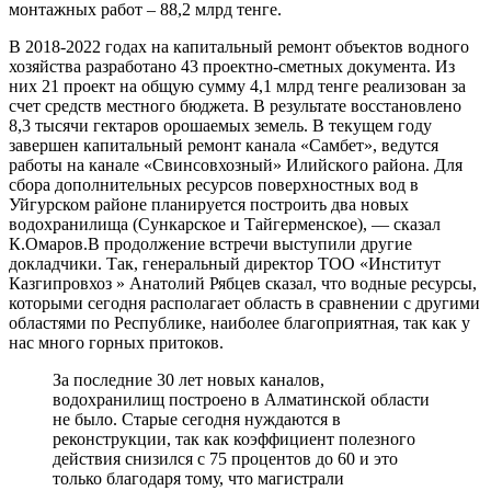
монтажных работ – 88,2 млрд тенге.
В 2018-2022 годах на капитальный ремонт объектов водного
хозяйства разработано 43 проектно-сметных документа. Из
них 21 проект на общую сумму 4,1 млрд тенге реализован за
счет средств местного бюджета. В результате восстановлено
8,3 тысячи гектаров орошаемых земель. В текущем году
завершен капитальный ремонт канала «Самбет», ведутся
работы на канале «Свинсовхозный» Илийского района. Для
сбора дополнительных ресурсов поверхностных вод в
Уйгурском районе планируется построить два новых
водохранилища (Сункарское и Тайгерменское), — сказал
К.Омаров.В продолжение встречи выступили другие
докладчики. Так, генеральный директор ТОО «Институт
Казгипровхоз » Анатолий Рябцев сказал, что водные ресурсы,
которыми сегодня располагает область в сравнении с другими
областями по Республике, наиболее благоприятная, так как у
нас много горных притоков.
За последние 30 лет новых каналов,
водохранилищ построено в Алматинской области
не было. Старые сегодня нуждаются в
реконструкции, так как коэффициент полезного
действия снизился с 75 процентов до 60 и это
только благодаря тому, что магистрали