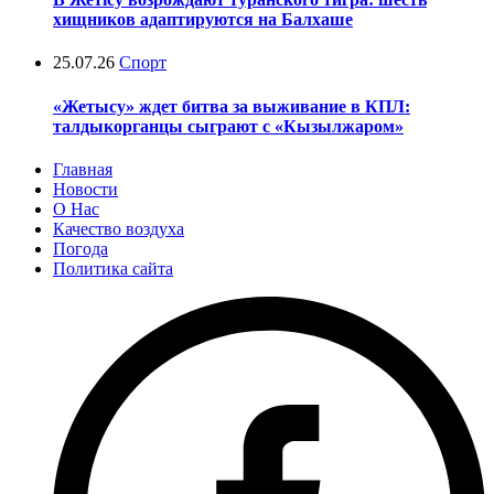
хищников адаптируются на Балхаше
25.07.26
Спорт
«Жетысу» ждет битва за выживание в КПЛ:
талдыкорганцы сыграют с «Кызылжаром»
Главная
Новости
О Нас
Качество воздуха
Погода
Политика сайта