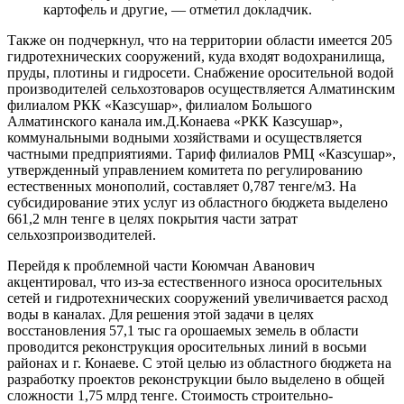
картофель и другие, — отметил докладчик.
Также он подчеркнул, что на территории области имеется 205
гидротехнических сооружений, куда входят водохранилища,
пруды, плотины и гидросети. Снабжение оросительной водой
производителей сельхозтоваров осуществляется Алматинским
филиалом РКК «Казсушар», филиалом Большого
Алматинского канала им.Д.Конаева «РКК Казсушар»,
коммунальными водными хозяйствами и осуществляется
частными предприятиями. Тариф филиалов РМЦ «Казсушар»,
утвержденный управлением комитета по регулированию
естественных монополий, составляет 0,787 тенге/м3. На
субсидирование этих услуг из областного бюджета выделено
661,2 млн тенге в целях покрытия части затрат
сельхозпроизводителей.
Перейдя к проблемной части Коюмчан Аванович
акцентировал, что из-за естественного износа оросительных
сетей и гидротехнических сооружений увеличивается расход
воды в каналах. Для решения этой задачи в целях
восстановления 57,1 тыс га орошаемых земель в области
проводится реконструкция оросительных линий в восьми
районах и г. Конаеве. С этой целью из областного бюджета на
разработку проектов реконструкции было выделено в общей
сложности 1,75 млрд тенге. Стоимость строительно-