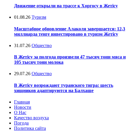
Движение открыли на трассе к Хоргосу в Жетісу
01.08.26
Туризм
Масштабное обновление Алаколя завершается: 12,3
миллиарда тенге инвестировано в туризм Жетісу
31.07.26
Общество
В Жетісу за полгода произвели 47 тысяч тонн мяса и
105 тысяч тонн молока
29.07.26
Общество
В Жетісу возрождают туранского тигра: шесть
хищников адаптируются на Балхаше
Главная
Новости
О Нас
Качество воздуха
Погода
Политика сайта