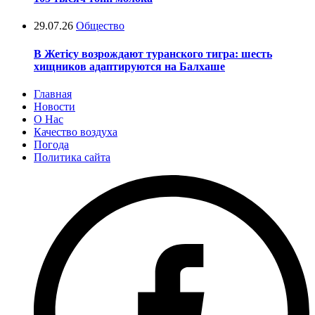
29.07.26
Общество
В Жетісу возрождают туранского тигра: шесть
хищников адаптируются на Балхаше
Главная
Новости
О Нас
Качество воздуха
Погода
Политика сайта