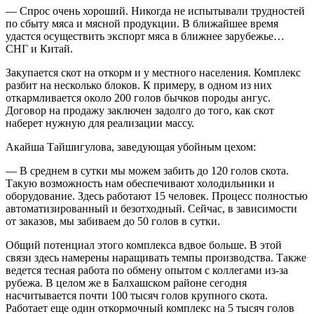
— Спрос очень хороший. Никогда не испытывали трудностей
по сбыту мяса и мясной продукции. В ближайшее время
удастся осуществить экспорт мяса в ближнее зарубежье…
СНГ и Китай.
Закупается скот на откорм и у местного населения. Комплекс
разбит на несколько блоков. К примеру, в одном из них
откармливается около 200 голов бычков породы ангус.
Договор на продажу заключен задолго до того, как скот
наберет нужную для реализации массу.
Акайша Тайшигулова, заведующая убойным цехом:
— В среднем в сутки мы можем забить до 120 голов скота.
Такую возможность нам обеспечивают холодильники и
оборудование. Здесь работают 15 человек. Процесс полностью
автоматизированный и безотходный. Сейчас, в зависимости
от заказов, мы забиваем до 50 голов в сутки.
Общий потенциал этого комплекса вдвое больше. В этой
связи здесь намерены наращивать темпы производства. Также
ведется тесная работа по обмену опытом с коллегами из-за
рубежа. В целом же в Балхашском районе сегодня
насчитывается почти 100 тысяч голов крупного скота.
Работает еще один откормочный комплекс на 5 тысяч голов