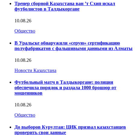
Тренер сборной Казахстана ван ’т Схип искал
футболистов в Талдыкоргане
10.08.26
Общество
В Уральске обнаружили «серую» сертификацию
полуфабрикатов с фальшивыми данными из Алматы
10.08.26
Новости Казахстана
Футбольный матч в Талдыкоргане: полиция
обеспечила порядок и раздала 1000 брошюр от
мошенников
10.08.26
Общество
До выборов Курултая: ЦИК призвал казахстанцев
проверить свои данные