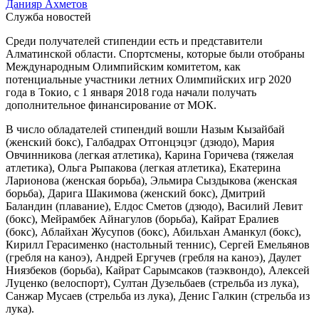
Данияр Ахметов
Служба новостей
Среди получателей стипендии есть и представители
Алматинской области. Спортсмены, которые были отобраны
Международным Олимпийским комитетом, как
потенциальные участники летних Олимпийских игр 2020
года в Токио, с 1 января 2018 года начали получать
дополнительное финансирование от МОК.
В число обладателей стипендий вошли Назым Кызайбай
(женский бокс), Галбадрах Отгонцэцэг (дзюдо), Мария
Овчинникова (легкая атлетика), Карина Горичева (тяжелая
атлетика), Ольга Рыпакова (легкая атлетика), Екатерина
Ларионова (женская борьба), Эльмира Сыздыкова (женская
борьба), Дарига Шакимова (женский бокс), Дмитрий
Баландин (плавание), Елдос Сметов (дзюдо), Василий Левит
(бокс), Мейрамбек Айнагулов (борьба), Кайрат Ералиев
(бокс), Аблайхан Жусупов (бокс), Абильхан Аманкул (бокс),
Кирилл Герасименко (настольный теннис), Сергей Емельянов
(гребля на каноэ), Андрей Ергучев (гребля на каноэ), Даулет
Ниязбеков (борьба), Кайрат Сарымсаков (таэквондо), Алексей
Луценко (велоспорт), Султан Дузельбаев (стрельба из лука),
Санжар Мусаев (стрельба из лука), Денис Галкин (стрельба из
лука).