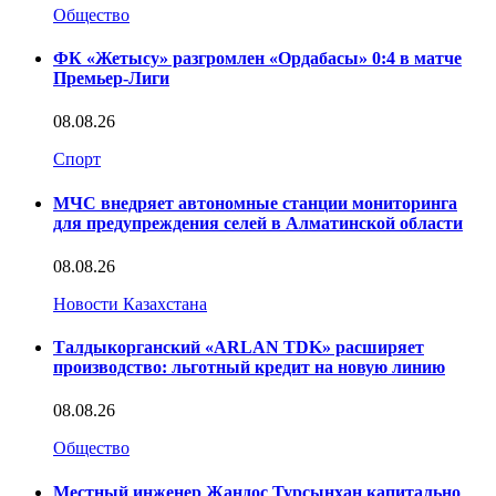
Общество
ФК «Жетысу» разгромлен «Ордабасы» 0:4 в матче
Премьер-Лиги
08.08.26
Спорт
МЧС внедряет автономные станции мониторинга
для предупреждения селей в Алматинской области
08.08.26
Новости Казахстана
Талдыкорганский «ARLAN TDK» расширяет
производство: льготный кредит на новую линию
08.08.26
Общество
Местный инженер Жандос Турсынхан капитально