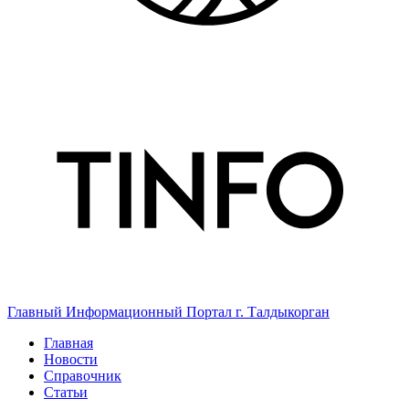
Главный Информационный Портал г. Талдыкорган
Главная
Новости
Справочник
Статьи