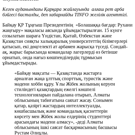
Кеген ауданындағы Қарқара жайлауында алғаш рет арба
бәйгесі басталды, деп хабарлайды TINFO желілік агенттігі.
Байқау ҚР Тұңғыш Президентінің «Болашаққа бағдар: Рухани
жаңғыру» мақаласы аясында ұйымдастырылған. 15 күнге
созылатын шараға Үндістан, Қытай, Өзбекстан және
Қазақстан сияқты халықаралық университеттің білімгерлері
қатысып, екі дөңгелекті ат арбамен жарысқа түседі. Сондай-
ақ, жарыс барысында командалар лагерлерді өз бетінше
орнатып, онда нағыз көшпенділердің тұрмысын
ұйымдастырады.
«Байқау мақсаты — Қазақстанда жастарға
арналған жаңа ұлттық спорттық, туристік және
мәдени хобби құру. Ұлы Жібек жолының керуен
стиліндегі қазақтардың ежелгі көшпелі
технологияларын пайдалана отырып, Алматы
облысының табиғатына саяхат жасау. Сонымен
қатар, қазіргі жастардың интеллектуалды,
көшбасшылық және командалық қасиеттерін
көрсету мен Жібек жолы елдерінің студенттері
арасындағы мәдени алмасу», -деді Алматы
облысының ішкі саясат басқармасының басшысы
Рустам Әлиұлы.