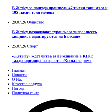
В Жетісу за полгода произвели 47 тысяч тонн мяса и
105 тысяч тонн молока
29.07.26
Общество
В Жетісу возрождают туранского тигра: шесть
хищников адаптируются на Балхаше
25.07.26
Спорт
«Жетысу» ждет битва за выживание в КПЛ:
талдыкорганцы сыграют с «Кызылжаром»
Главная
Новости
О Нас
Качество воздуха
Погода
Политика сайта