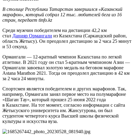
В столице Республики Татарстан завершился «Казанский
марафон», который собрал 12 тыс. любителей бега из 16
стран, передает tinfo.kz
Среди мужчин победителем на дистанции 42,2 км
стал
Данияр Ормангали
из Казахстана (Саркандский район,
область Жетысу). Он преодолел дистанцию за 2 часа 25 минут
и 53 секунд.
Ормангали — 12-кратный чемпион Казахстана по легкой
атлетике. В 2021 году он стал 5-кратным чемпионом Азии —
Ормангали завоевал золотую медаль на беговом марафоне
Astana Marathon 2021. Тогда он преодолел дистанцию в 42 км
за 2 часа 24 минуты.
Спортсмен является победителем и других марафонов. Так,
например, Ормангали занял первое место на полумарафоне
«Шаган Тау», который прошел 25 июня 2022 года
в Казахстане. На тот момент, согласно информации с сайта
Жетысуского университета им. Жансугурова, он был
студентом четвертого курса Высшей школы физической
культуры и искусства вуза.