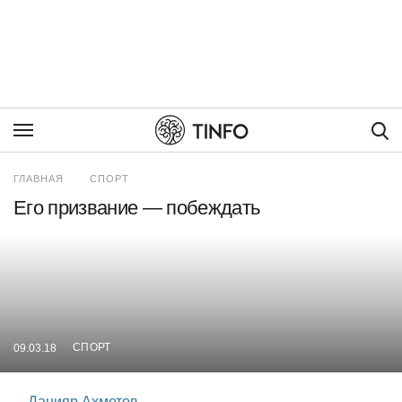
Пои
ГЛАВНАЯ
СПОРТ
Его призвание — побеждать
СПОРТ
09.03.18
Данияр Ахметов