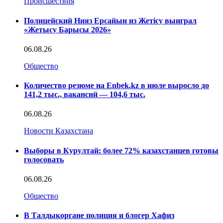
Происшествия
Полицейский Нияз Ерсайын из Жетісу выиграл
«Жетысу Барысы 2026»
06.08.26
Общество
Количество резюме на Enbek.kz в июле выросло до
141,2 тыс., вакансий — 104,6 тыс.
06.08.26
Новости Казахстана
Выборы в Курултай: более 72% казахстанцев готовы
голосовать
06.08.26
Общество
В Талдыкоргане полиция и блогер Хафиз