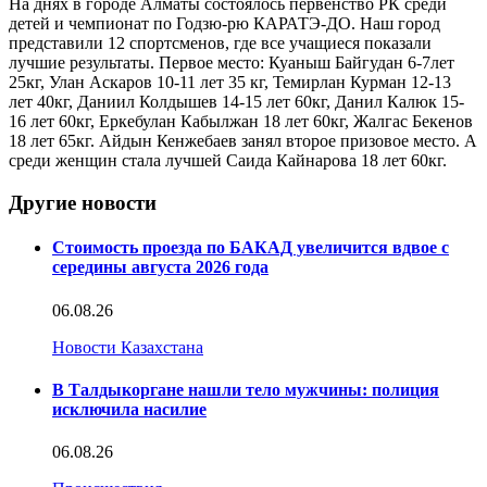
На днях в городе Алматы состоялось первенство РК среди
детей и чемпионат по Годзю-рю КАРАТЭ-ДО. Наш город
представили 12 спортсменов, где все учащиеся показали
лучшие результаты. Первое место: Куаныш Байгудан 6-7лет
25кг, Улан Аскаров 10-11 лет 35 кг, Темирлан Курман 12-13
лет 40кг, Даниил Колдышев 14-15 лет 60кг, Данил Калюк 15-
16 лет 60кг, Еркебулан Кабылжан 18 лет 60кг, Жалгас Бекенов
18 лет 65кг. Айдын Кенжебаев занял второе призовое место. А
среди женщин стала лучшей Саида Кайнарова 18 лет 60кг.
Другие новости
Стоимость проезда по БАКАД увеличится вдвое с
середины августа 2026 года
06.08.26
Новости Казахстана
В Талдыкоргане нашли тело мужчины: полиция
исключила насилие
06.08.26