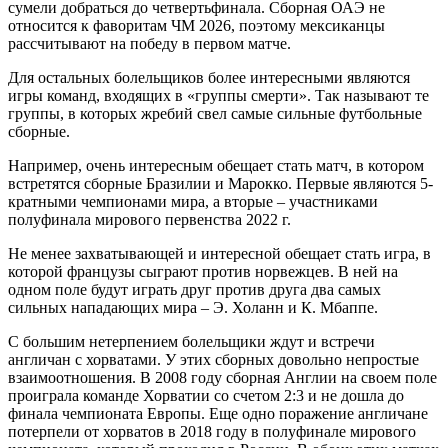
сумели добраться до четвертьфинала. Сборная ОАЭ не
относится к фаворитам ЧМ 2026, поэтому мексиканцы
рассчитывают на победу в первом матче.
Для остальных болельщиков более интересными являются
игры команд, входящих в «группы смерти». Так называют те
группы, в которых жребий свел самые сильные футбольные
сборные.
Например, очень интересным обещает стать матч, в котором
встретятся сборные Бразилии и Марокко. Первые являются 5-
кратными чемпионами мира, а вторые – участниками
полуфинала мирового первенства 2022 г.
Не менее захватывающей и интересной обещает стать игра, в
которой французы сыграют против норвежцев. В ней на
одном поле будут играть друг против друга два самых
сильных нападающих мира – Э. Холанн и К. Мбаппе.
С большим нетерпением болельщики ждут и встречи
англичан с хорватами. У этих сборных довольно непростые
взаимоотношения. В 2008 году сборная Англии на своем поле
проиграла команде Хорватии со счетом 2:3 и не дошла до
финала чемпионата Европы. Еще одно поражение англичане
потерпели от хорватов в 2018 году в полуфинале мирового