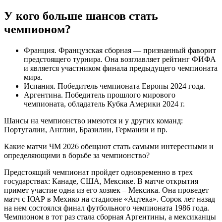
У кого больше шансов стать
чемпионом?
Франция. Французская сборная — признанный фаворит
предстоящего турнира. Она возглавляет рейтинг ФИФА
и является участником финала предыдущего чемпионата
мира.
Испания. Победитель чемпионата Европы 2024 года.
Аргентина. Победитель прошлого мирового
чемпионата, обладатель Кубка Америки 2024 г.
Шансы на чемпионство имеются и у других команд:
Португалии, Англии, Бразилии, Германии и пр.
Какие матчи ЧМ 2026 обещают стать самыми интересными и
определяющими в борьбе за чемпионство?
Предстоящий чемпионат пройдет одновременно в трех
государствах: Канаде, США, Мексике. В матче открытия
примет участие одна из его хозяек – Мексика. Она проведет
матч с ЮАР в Мехико на стадионе «Ацтека». Сорок лет назад
на нем состоялся финал футбольного чемпионата 1986 года.
Чемпионом в тот раз стала сборная Аргентины, а мексиканцы