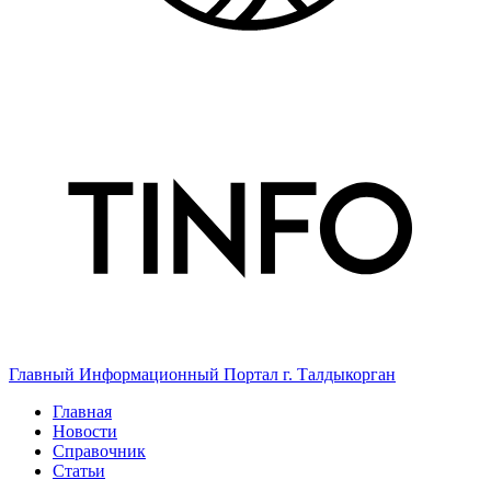
Главный Информационный Портал г. Талдыкорган
Главная
Новости
Справочник
Статьи