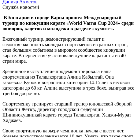
Данияр Ахметов
Служба новостей
В Болгарии в городе Варна прошел Международный
турнир по киокушин карате «World Varna Cup 2024» среди
юниоров, кадетов и молодежи в разделе «кумите».
Ежегодный турнир, демонстрирующий талант и
самоотверженность молодых спортсменов из разных стран,
стал большим событием в мировом сообществе киокушин
карате. В первенстве участвовали лучшие каратисты из 40
стран мира.
Зрелищное выступление продемонстрировала наша
спортсменка из Талдыкоргана Алина Қабылтай. Она
завоевала Кубок в возрастной категории 14-15 лет в весовой
категории до 60 кг. Алина выступила в трех боях, выиграв все
три боя досрочно.
Спортсменку тренирует старший тренер юношеской сборной
Области Жетісу, директор городской федерации
Шинкиокушинкай каратэ города Талдыкорган Хаджи-Мурат
Хаджаев.
Свою спортивную карьеру чемпионка начала с шести лет,
боевым искусством занимается 10 лет. Узнать, что такое спорт