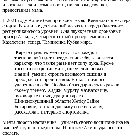
и раскрыть свои возможности, по словам девушки,
предоставила мама.
В 2021 году Алине был присвоен разряд Кандидата в мастера
спорта. В копилке достижений десятки наград областного,
республиканского уровней. Она двухкратный бронзовый
призер Азиады, четырехкратный призер чемпионата
Казахстана, теперь Чемпионка Кубка мира.
Каратэ привлек меня тем, что с каждой
тренировкой идет преодоление себя, закаляется
характер, что также развивает силу духа. Кроме
того, это открытие мира, получение новых
знаний, умение строить взаимоотношения и
преодолевать препятствия. Я стала намного
увереннее в себе. Особую благодарность выражаю
своему тренеру Хаджи-Мурату Хамзатовичу,
руководителю Федерации каратэ
Шинкиокушинкай области Жетісу Зайне
Бетировой, за их поддержку и веру в меня, —
рассказала в интервью спортсменка.
Мечта любого наставника – увидеть своего воспитанника на
высшей ступени пьедестала. И похоже Алине удалось это
сделать.