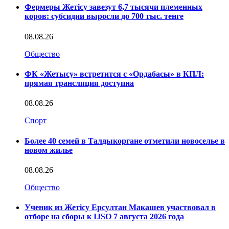
Фермеры Жетісу завезут 6,7 тысячи племенных
коров: субсидии выросли до 700 тыс. тенге
08.08.26
Общество
ФК «Жетысу» встретится с «Ордабасы» в КПЛ:
прямая трансляция доступна
08.08.26
Спорт
Более 40 семей в Талдыкоргане отметили новоселье в
новом жилье
08.08.26
Общество
Ученик из Жетісу Ерсултан Макашев участвовал в
отборе на сборы к IJSO 7 августа 2026 года