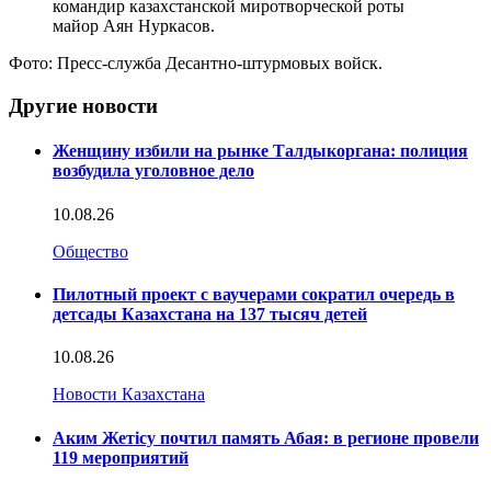
командир казахстанской миротворческой роты
майор Аян Нуркасов.
Фото: Пресс-служба Десантно-штурмовых войск.
Другие новости
Женщину избили на рынке Талдыкоргана: полиция
возбудила уголовное дело
10.08.26
Общество
Пилотный проект с ваучерами сократил очередь в
детсады Казахстана на 137 тысяч детей
10.08.26
Новости Казахстана
Аким Жетісу почтил память Абая: в регионе провели
119 мероприятий