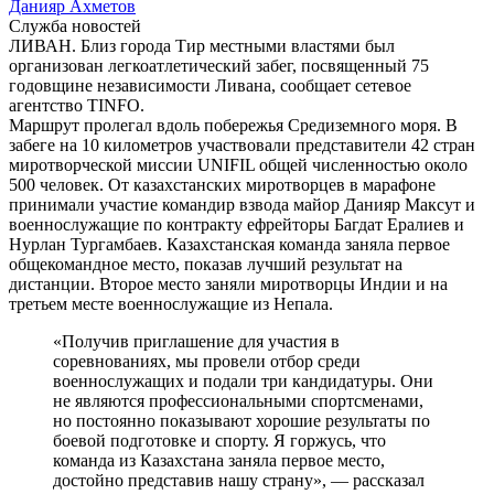
Данияр Ахметов
Служба новостей
ЛИВАН. Близ города Тир местными властями был
организован легкоатлетический забег, посвященный 75
годовщине независимости Ливана, сообщает сетевое
агентство TINFO.
Маршрут пролегал вдоль побережья Средиземного моря. В
забеге на 10 километров участвовали представители 42 стран
миротворческой миссии UNIFIL общей численностью около
500 человек. От казахстанских миротворцев в марафоне
принимали участие командир взвода майор Данияр Максут и
военнослужащие по контракту ефрейторы Багдат Ералиев и
Нурлан Тургамбаев. Казахстанская команда заняла первое
общекомандное место, показав лучший результат на
дистанции. Второе место заняли миротворцы Индии и на
третьем месте военнослужащие из Непала.
«Получив приглашение для участия в
соревнованиях, мы провели отбор среди
военнослужащих и подали три кандидатуры. Они
не являются профессиональными спортсменами,
но постоянно показывают хорошие результаты по
боевой подготовке и спорту. Я горжусь, что
команда из Казахстана заняла первое место,
достойно представив нашу страну», — рассказал