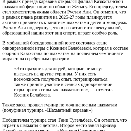
В рамках приезда каравана открылся филиал Казахстанской
шахматной федерации по области Жетысу. Его председателем
стал заместитель акима области Рустам Али. Он отметил, что
в рамках плана развития на 2025-27 годы планируется
активно привлекать к занятиям шахматами детей и молодежь.
Рустам Али подчеркнул, что в развитии интеллектуальной,
образованной нации этот вид спорта играет особую роль.
В мобильной брендированной юрте состоялся сеанс
одновременной игры с Ксенией Балабаевой, которая в составе
сборной Казахстана по шахматам на последнем чемпионате
мира стала серебряным призером.
«Это праздник для людей, которые не могут
выезжать на другие турниры. У них есть
возможность получить опыт, потренироваться,
также принять участие в сеансах одновременной
игры против сильных шахматистов», — отметила
Ксения Балабаева.
Также здесь прошел турнир по молниеносным шахматам
(полуфинал турнира «Шахматный караван»).
Победителем турнира стал Гани Тугельбаев. Он отметил, что
играет в шахматы с детства. Второе место занял Ерназар
Исумбаев, третье место — у Виталия Овчинникова.