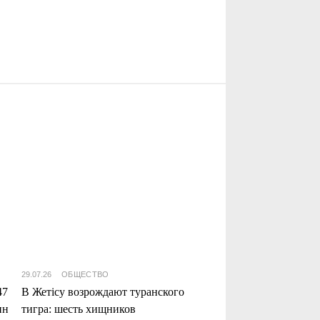
29.07.26
ОБЩЕСТВО
47
В Жетісу возрождают туранского
нн
тигра: шесть хищников