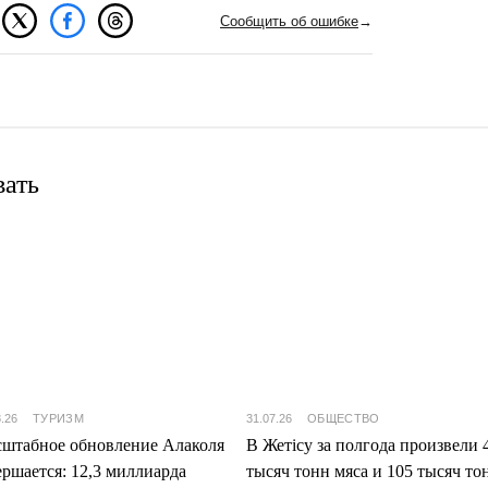
Сообщить об ошибке
→
вать
8.26
ТУРИЗМ
31.07.26
ОБЩЕСТВО
штабное обновление Алаколя
В Жетісу за полгода произвели 
ершается: 12,3 миллиарда
тысяч тонн мяса и 105 тысяч то