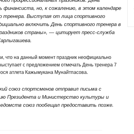
ного профессиональных праздников: День
ь финансиста, но, к сожалению, в этом календаре
го тренера. Выступая от лица спортивного
фициально включить День спортивного тренера в
раздников страны», — цитирует пресс-служба
Карлыгашева.
ли, что на данный момент праздник неофициально
 выступает с предложением отмечать День тренера 7
ося атлета Кажымукана Мунайтпасова.
кий союз спортсменов отправил письма с
ию Президента и Министерство культуры и
едомств союз пообещал предоставить позже.