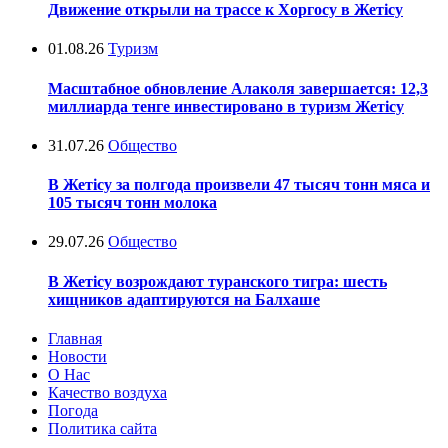
Движение открыли на трассе к Хоргосу в Жетісу
01.08.26
Туризм
Масштабное обновление Алаколя завершается: 12,3
миллиарда тенге инвестировано в туризм Жетісу
31.07.26
Общество
В Жетісу за полгода произвели 47 тысяч тонн мяса и
105 тысяч тонн молока
29.07.26
Общество
В Жетісу возрождают туранского тигра: шесть
хищников адаптируются на Балхаше
Главная
Новости
О Нас
Качество воздуха
Погода
Политика сайта