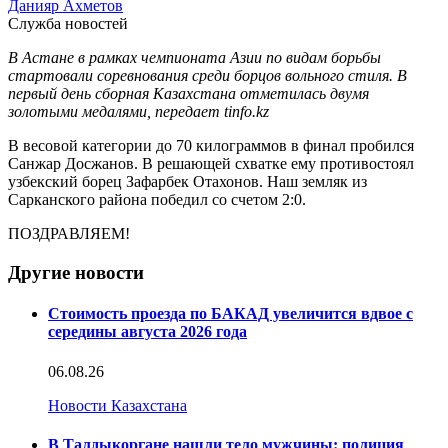
Данияр Ахметов
Служба новостей
В Астане в рамках чемпионата Азии по видам борьбы
стартовали соревнования среди борцов вольного стиля. В
первый день сборная Казахстана отметилась двумя
золотыми медалями, передает tinfo.kz
В весовой категории до 70 килограммов в финал пробился
Санжар Досжанов. В решающей схватке ему противостоял
узбекский борец Зафарбек Отахонов. Наш земляк из
Сарканского района победил со счетом 2:0.
ПОЗДРАВЛЯЕМ!
Другие новости
Стоимость проезда по БАКАД увеличится вдвое с
середины августа 2026 года
06.08.26
Новости Казахстана
В Талдыкоргане нашли тело мужчины: полиция