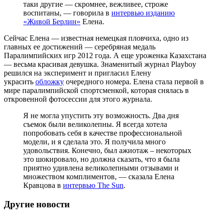
таки другие — скромнее, вежливее, строже
воспитаны, — говорила в
интервью изданию
«Живой Берлин»
Елена.
Сейчас Елена — известная немецкая пловчиха, одно из
главных ее достижений — серебряная медаль
Паралимпийских игр 2012 года. А еще уроженка Казахстана
— весьма красивая девушка. Знаменитый журнал Playboy
решился на эксперимент и пригласил Елену
украсить
обложку
очередного номера. Елена стала первой в
мире паралимпийской спортсменкой, которая снялась в
откровенной фотосессии для этого журнала.
Я не могла упустить эту возможность. Два дня
съемок были великолепны. Я всегда хотела
попробовать себя в качестве профессиональной
модели, и я сделала это. Я получила много
удовольствия. Конечно, был ажиотаж – некоторых
это шокировало, но должна сказать, что я была
приятно удивлена великолепными отзывами и
множеством комплиментов, — сказала Елена
Кравцова в
интервью The Sun
.
Другие новости