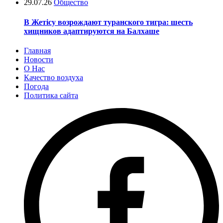
29.07.26
Общество
В Жетісу возрождают туранского тигра: шесть
хищников адаптируются на Балхаше
Главная
Новости
О Нас
Качество воздуха
Погода
Политика сайта