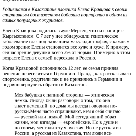
Родившаяся в Казахстане пловчиха Елена Кравцова к своим
спортивным достижениям добавила портфолио в одном из
самых популярных журналов.
Елена Кравцова родилась в ауле Мерген, что на границе с
Кыргызстаном. С 7 лет у нее обнаружили генетическое
заболевание глаз под названием макулодистрофия, с каждым
годом зрение Елены становится все хуже и хуже. К примеру,
сейчас зрение девушки всего 3% от нормы. Примерно в этом
возрасте Елена с семьей переехала в Россию,
Когда Кравцовой исполнилось 12 лет, ее семья приняла
решение переселиться в Германию. Правда, как рассказывала
спортсменка, родители так и не прижились в Германии и
недавно вернулись обратно в Казахстан.
Моя бабушка с папиной стороны — этническая
немка. Иногда были разговоры о том, что она
знает немецкий, но дома мы всегда говорили по-
русски.Меня часто спрашивают, кем я себя считаю
— русской или немкой. Мой сегодняшний образ
жизни, мои взгляды — европейские. Но в душе и
по своему менталитету я русская. Но не русская из
России, а русская из Казахстана, там люди все-