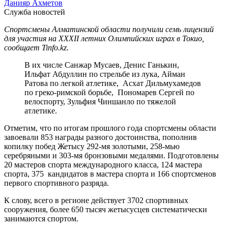
Данияр Ахметов
Служба новостей
Спортсмены Алматинской области получили семь лицензий
для участия на XXXII летних Олимпийских играх в Токио,
сообщает Tinfo.kz.
В их числе Санжар Мусаев, Денис Ганькин,
Ильфат Абдуллин по стрельбе из лука, Айман
Ратова по легкой атлетике, Асхат Дильмухамедов
по греко-римской борьбе, Пономарев Сергей по
велоспорту, Зульфия Чиншанло по тяжелой
атлетике.
Отметим, что по итогам прошлого года спортсмены области
завоевали 853 награды разного достоинства, пополнив
копилку побед Жетысу 292-мя золотыми, 258-мью
серебряными и 303-мя бронзовыми медалями. Подготовлены
20 мастеров спорта международного класса, 124 мастера
спорта, 375 кандидатов в мастера спорта и 166 спортсменов
первого спортивного разряда.
К слову, всего в регионе действует 3702 спортивных
сооружения, более 650 тысяч жетысусцев систематически
занимаются спортом.