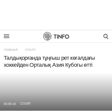
Пои
ГЛАВНАЯ
СПОРТ
Талдықорғанда тұңғыш рет көгалдағы
хоккейден Орталық Азия Кубогы өтті
СПОРТ
09.09.19