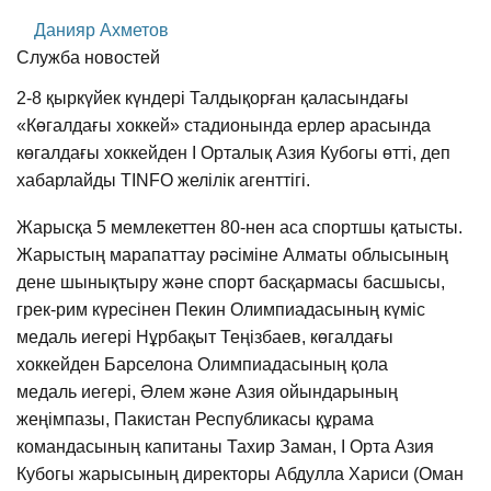
Данияр Ахметов
Служба новостей
2-8 қыркүйек күндері Талдықорған қаласындағы
«Көгалдағы хоккей» стадионында ерлер арасында
көгалдағы хоккейден I Орталық Азия Кубогы өтті, деп
хабарлайды TINFO желілік агенттігі.
Жарысқа 5 мемлекеттен 80-нен аса спортшы қатысты.
Жарыстың марапаттау рәсіміне Алматы облысының
дене шынықтыру және спорт басқармасы басшысы,
грек-рим күресінен Пекин Олимпиадасының күміс
медаль иегері Нұрбақыт Теңізбаев, көгалдағы
хоккейден Барселона Олимпиадасының қола
медаль иегері, Әлем және Азия ойындарының
жеңімпазы, Пакистан Республикасы құрама
командасының капитаны Тахир Заман, I Орта Азия
Кубогы жарысының директоры Абдулла Хариси (Оман