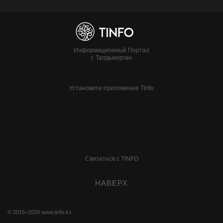
Информационный Портал
г. Талдыкорган
Установите приложение Tinfo
Связаться с TINFO
НАВЕРХ
© 2015–2026
www.tinfo.kz