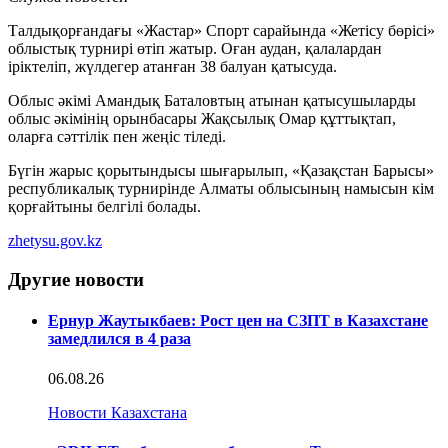
Талдықорғандағы «Жастар» Спорт сарайында «Жетісу бөрісі»
облыстық турнирі өтіп жатыр. Оған аудан, қалалардан
іріктеліп, жүлдегер атанған 38 балуан қатысуда.
Облыс әкімі Амандық Баталовтың атынан қатысушыларды
облыс әкімінің орынбасары Жақсылық Омар құттықтап,
оларға сәттілік пен жеңіс тіледі.
Бүгін жарыс қорытындысы шығарылып, «Қазақстан Барысы»
республикалық турнирінде Алматы облысының намысын кім
қорғайтыны белгілі болады.
zhetysu.gov.kz
Другие новости
Ернур Жаутыкбаев: Рост цен на СЗПТ в Казахстане
замедлился в 4 раза
06.08.26
Новости Казахстана