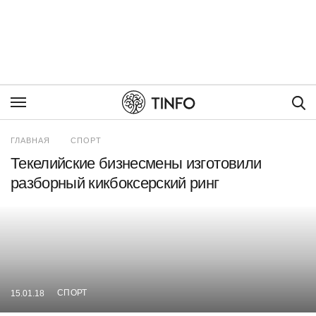
Пои
ГЛАВНАЯ
СПОРТ
Текелийские бизнесмены изготовили
разборный кикбоксерский ринг
СПОРТ
15.01.18