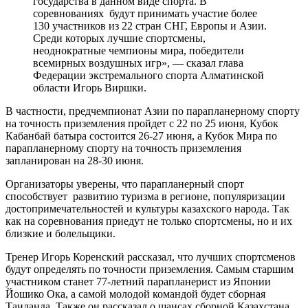
государства в данном виде спорта. В
соревнованиях будут принимать участие более
130 участников из 22 стран СНГ, Европы и Азии.
Среди которых лучшие спортсмены,
неоднократные чемпионы мира, победители
всемирных воздушных игр», — сказал глава
Федерации экстремального спорта Алматинской
области Игорь Виршки.
В частности, предчемпионат Азии по парапланерному спорту
на точность приземления пройдет с 22 по 25 июня, Кубок
Кабанбай батыра состоится 26-27 июня, а Кубок Мира по
парапланерному спорту на точность приземления
запланирован на 28-30 июня.
Организаторы уверены, что парапланерный спорт
способствует развитию туризма в регионе, популяризации
достопримечательностей и культуры казахского народа. Так
как на соревнования приедут не только спортсмены, но и их
близкие и болельщики.
Тренер Игорь Коренский рассказал, что лучших спортсменов
будут определять по точности приземления. Самым старшим
участником станет 77-летний парапланерист из Японии
Йошико Ока, а самой молодой командой будет сборная
Таиланда. Также он рассказал о шансах сборной Казахстана