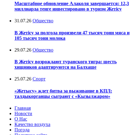
Масштабное обновление Алаколя завершается: 12,3
миллиарда тенге инвестировано в туризм Жетісу
31.07.26
Общество
В Жетісу за полгода произвели 47 тысяч тонн мяса и
105 тысяч тонн молока
29.07.26
Общество
В Жетісу возрождают туранского тигра: шесть
хищников адаптируются на Балхаше
25.07.26
Спорт
«Жетысу» ждет битва за выживание в КПЛ:
талдыкорганцы сыграют с «Кызылжаром»
Главная
Новости
О Нас
Качество воздуха
Погода