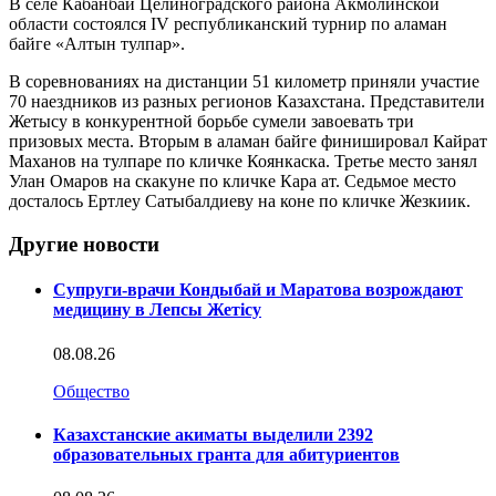
В селе Кабанбай Целиноградского района Акмолинской
области состоялся IV республиканский турнир по аламан
байге «Алтын тулпар».
В соревнованиях на дистанции 51 километр приняли участие
70 наездников из разных регионов Казахстана. Представители
Жетысу в конкурентной борьбе сумели завоевать три
призовых места. Вторым в аламан байге финишировал Кайрат
Маханов на тулпаре по кличке Коянкаска. Третье место занял
Улан Омаров на скакуне по кличке Кара ат. Седьмое место
досталось Ертлеу Сатыбалдиеву на коне по кличке Жезкиик.
Другие новости
Супруги-врачи Кондыбай и Маратова возрождают
медицину в Лепсы Жетісу
08.08.26
Общество
Казахстанские акиматы выделили 2392
образовательных гранта для абитуриентов