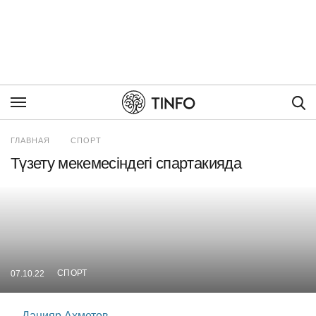
Пои
ГЛАВНАЯ
СПОРТ
Түзету мекемесіндегі спартакияда
СПОРТ
07.10.22
Данияр Ахметов