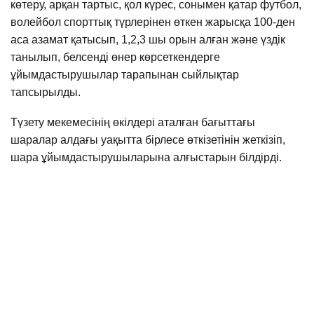
көтеру, арқан тартыс, қол күрес, сонымен қатар футбол,
волейбол спорттық түрлерінен өткен жарысқа 100-ден
аса азамат қатысып, 1,2,3 шы орын алған және үздік
танылып, белсенді өнер көрсеткендерге
ұйымдастырушылар тарапынан сыйлықтар
тапсырылды.
Түзету мекемесінің өкілдері аталған бағыттағы
шаралар алдағы уақытта бірлесе өткізетінін жеткізіп,
шара ұйымдастырушыларына алғыстарын білдірді.