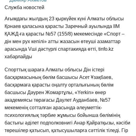
Служба новостей
Ағымдағы жылдың 23 қыркүйек күні Алматы облысы
Қонаев қаласына қарасты Заречный ауылында ІІМ
ҚАЖД-ға қарасты №57 (155/8) мекемесінде «Спорт –
дін мен рух кепілі» атты жазасын өтеуші азаматтар
арасында Vші дәстүрлі спартакияда өтті, tinfo.kz
хабарлайды
Спорттық шараға Алматы облысы Дін істері
басқармасының бөлім басшысы Асет Ұзақбаев,
басқармаға қарасты оңалту орталығының бөлім
басшысы Дәурен Жомартұлы, «Yerkin» өнер
академиясы төрағасы Даулет Ауданбаев, №57
мекеменің сотталған арасында әлеуметтік-
психологиялық тәрбие жұмысы бойынша бөлімінің
бастығы әділет подполковнигі Анар Қайратқызы, кәсіби
төрешілер қатысып, қатысушыларға сәттілік тіледі. Гір