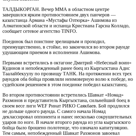
ТАЛДЫКОРГАН. Вечер ММА в областном центре
завершился ярким противостоянием двух панчеров —
казахстанца Армана «Мустафы Озтюрка» Ашимова из
Алматинской области и испанца Кристиана Гарсиа Колладо,
сообщает сетевое агентство
TINFO
.
Поединок был поистине зрелищным и проходил,
преимущественно, в стойке, но закончился во втором раунде
удушающим приемом в исполнении Ашимова.
Первыми встретились в октагоне Дмитрий «Небесный воин»
Кудинов и непобежденный ранее боец из Кыргызстана Адис
Таалайбекуулу по прозвищу ТАНК. На протяжении всех трех
раундов оба бойца проявляли неимоверную волю к победе, но
судейским решением в этом поединке победил казахстанец.
Во втором противостоянии встретились Шавкат «Номад»
Рахмонов и представитель Кыргызстана, сильнейший боец в
своем весе лиги WEF Ринат РИКО Саякбаев. Бой продлился
не дольше одного раунда. С самого начала Номад
деклассировал оппонента и нанес несколько сокрушительных
ударов по ноге. В начале второго раунда из угла кыргызского
бойца было брошено полотенце, что означало капитуляцию.
Тем самым, непобежденный Шавкат Рахмонов завоевал