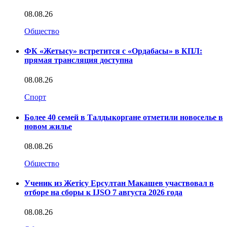
08.08.26
Общество
ФК «Жетысу» встретится с «Ордабасы» в КПЛ:
прямая трансляция доступна
08.08.26
Спорт
Более 40 семей в Талдыкоргане отметили новоселье в
новом жилье
08.08.26
Общество
Ученик из Жетісу Ерсултан Макашев участвовал в
отборе на сборы к IJSO 7 августа 2026 года
08.08.26