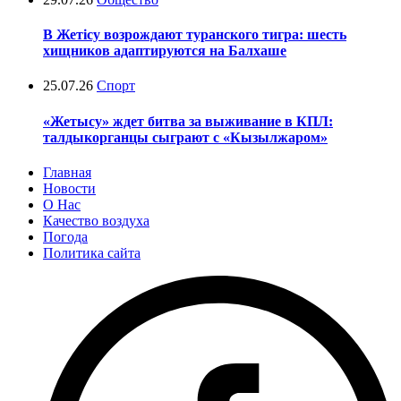
В Жетісу возрождают туранского тигра: шесть
хищников адаптируются на Балхаше
25.07.26
Спорт
«Жетысу» ждет битва за выживание в КПЛ:
талдыкорганцы сыграют с «Кызылжаром»
Главная
Новости
О Нас
Качество воздуха
Погода
Политика сайта