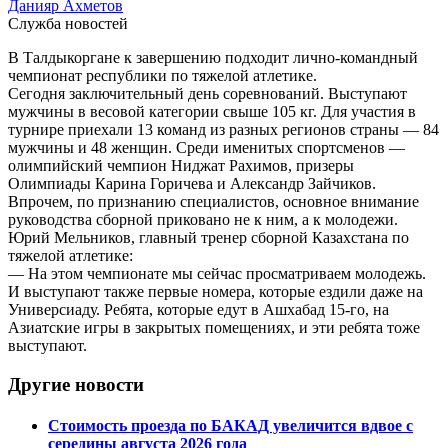
Данияр Ахметов
Служба новостей
В Талдыкоргане к завершению подходит лично-командный
чемпионат республики по тяжелой атлетике.
Сегодня заключительный день соревнований. Выступают
мужчины в весовой категории свыше 105 кг. Для участия в
турнире приехали 13 команд из разных регионов страны — 84
мужчины и 48 женщин. Среди именитых спортсменов —
олимпийский чемпион Ниджат Рахимов, призеры
Олимпиады Карина Горичева и Александр Зайчиков.
Впрочем, по признанию специалистов, основное внимание
руководства сборной приковано не к ним, а к молодежи.
Юрий Мельников, главный тренер сборной Казахстана по
тяжелой атлетике:
— На этом чемпионате мы сейчас просматриваем молодежь.
И выступают также первые номера, которые ездили даже на
Универсиаду. Ребята, которые едут в Ашхабад 15-го, на
Азиатские игры в закрытых помещениях, и эти ребята тоже
выступают.
Другие новости
Стоимость проезда по БАКАД увеличится вдвое с
середины августа 2026 года