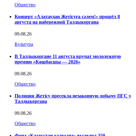
Общество
Концерт «Алатаудан Жетісуға сәлем!» прошёл 8
августа на набережной Талдыкоргана
09.08.26
Культура
В Талдыкоргане 11 августа вручат молодежную
премию «Көшбасшы — 2026»
09.08.26
Общество
Полиция Жетісу пресекла незаконную добычу ПГС у
Талдыкоргана
09.08.26
Общество
Фонд «Қазақстан халқына» выделил 350