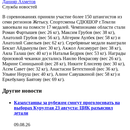
Данияр Ахметов
Служба новостей
В соревнованиях приняли участие более 150 штангистов из
семи регионов Жетысу. Спортсмены СДЮШОР г.Текели
завоевали на помосте 17 медалей. Чемпионами области стали
Роман Фартышев (вес 26 кг), Максим Грубов (вес 38 кг),
Анатолий Грубов (вес 56 кг), Айгерим Аулбек (вес 58 кг) и
Анатолий Савельев (вес 62 кг). Серебряные медали выиграли
Бекзат Айдынулы (вес 30 кг), Акжол Ансамурат (вес 38 кг),
Аяла Талаш (вес 40 кг) и Наталья Бедрик (вес 53 кг). Награды
бронзовой чеканки достались Наилю Некрасову (вес 26 кг),
Марине Синицыной (вес 28 кг), Никите Елисееву (вес 30 кг),
Асем Савет (вес 32 кг), Анастасии Бетехтиной (вес 36 кг),
Ульяне Неруш (вес 40 кг), Алине Савушкиной (вес 58 кг) и
Еркебулану Баятову (вес 69 кг).
Другие новости
Казахстанцы за рубежом смогут проголосовать на
выборах Курултая 23 августа: ЦИК разъяснил
детали
09.08.26